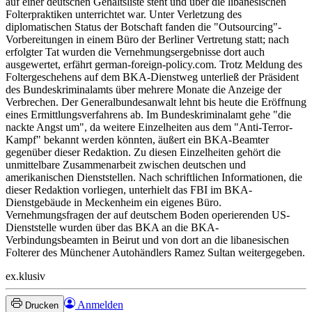
auf einer deutschen Gehaltsliste steht und über die libanesischen
Folterpraktiken unterrichtet war. Unter Verletzung des
diplomatischen Status der Botschaft fanden die "Outsourcing"-
Vorbereitungen in einem Büro der Berliner Vertretung statt; nach
erfolgter Tat wurden die Vernehmungsergebnisse dort auch
ausgewertet, erfährt german-foreign-policy.com. Trotz Meldung des
Foltergeschehens auf dem BKA-Dienstweg unterließ der Präsident
des Bundeskriminalamts über mehrere Monate die Anzeige der
Verbrechen. Der Generalbundesanwalt lehnt bis heute die Eröffnung
eines Ermittlungsverfahrens ab. Im Bundeskriminalamt gehe "die
nackte Angst um", da weitere Einzelheiten aus dem "Anti-Terror-
Kampf" bekannt werden könnten, äußert ein BKA-Beamter
gegenüber dieser Redaktion. Zu diesen Einzelheiten gehört die
unmittelbare Zusammenarbeit zwischen deutschen und
amerikanischen Dienststellen. Nach schriftlichen Informationen, die
dieser Redaktion vorliegen, unterhielt das FBI im BKA-
Dienstgebäude in Meckenheim ein eigenes Büro.
Vernehmungsfragen der auf deutschem Boden operierenden US-
Dienststelle wurden über das BKA an die BKA-
Verbindungsbeamten in Beirut und von dort an die libanesischen
Folterer des Münchener Autohändlers Ramez Sultan weitergegeben.
ex.klusiv
Anmelden
Drucken