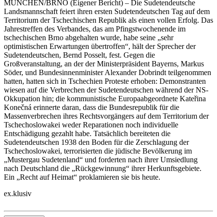
MÜNCHEN/BRNO
(Eigener Bericht) – Die Sudetendeutsche
Landsmannschaft feiert ihren ersten Sudetendeutschen Tag auf dem
Territorium der Tschechischen Republik als einen vollen Erfolg. Das
Jahrestreffen des Verbandes, das am Pfingstwochenende im
tschechischen Brno abgehalten wurde, habe seine „sehr
optimistischen Erwartungen übertroffen“, hält der Sprecher der
Sudetendeutschen, Bernd Posselt, fest. Gegen die
Großveranstaltung, an der der Ministerpräsident Bayerns, Markus
Söder, und Bundesinnenminister Alexander Dobrindt teilgenommen
hatten, hatten sich in Tschechien Proteste erhoben: Demonstranten
wiesen auf die Verbrechen der Sudetendeutschen während der NS-
Okkupation hin; die kommunistische Europaabgeordnete Kateřina
Konečná erinnerte daran, dass die Bundesrepublik für die
Massenverbrechen ihres Rechtsvorgängers auf dem Territorium der
Tschechoslowakei weder Reparationen noch individuelle
Entschädigung gezahlt habe. Tatsächlich bereiteten die
Sudetendeutschen 1938 den Boden für die Zerschlagung der
Tschechoslowakei, terrorisierten die jüdische Bevölkerung im
„Mustergau Sudetenland“ und forderten nach ihrer Umsiedlung
nach Deutschland die „Rückgewinnung“ ihrer Herkunftsgebiete.
Ein „Recht auf Heimat“ proklamieren sie bis heute.
ex.klusiv