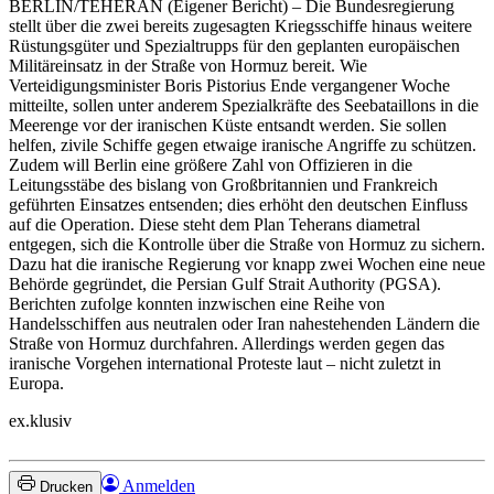
BERLIN/TEHERAN
(Eigener Bericht) – Die Bundesregierung
stellt über die zwei bereits zugesagten Kriegsschiffe hinaus weitere
Rüstungsgüter und Spezialtrupps für den geplanten europäischen
Militäreinsatz in der Straße von Hormuz bereit. Wie
Verteidigungsminister Boris Pistorius Ende vergangener Woche
mitteilte, sollen unter anderem Spezialkräfte des Seebataillons in die
Meerenge vor der iranischen Küste entsandt werden. Sie sollen
helfen, zivile Schiffe gegen etwaige iranische Angriffe zu schützen.
Zudem will Berlin eine größere Zahl von Offizieren in die
Leitungsstäbe des bislang von Großbritannien und Frankreich
geführten Einsatzes entsenden; dies erhöht den deutschen Einfluss
auf die Operation. Diese steht dem Plan Teherans diametral
entgegen, sich die Kontrolle über die Straße von Hormuz zu sichern.
Dazu hat die iranische Regierung vor knapp zwei Wochen eine neue
Behörde gegründet, die Persian Gulf Strait Authority (PGSA).
Berichten zufolge konnten inzwischen eine Reihe von
Handelsschiffen aus neutralen oder Iran nahestehenden Ländern die
Straße von Hormuz durchfahren. Allerdings werden gegen das
iranische Vorgehen international Proteste laut – nicht zuletzt in
Europa.
ex.klusiv
Anmelden
Drucken