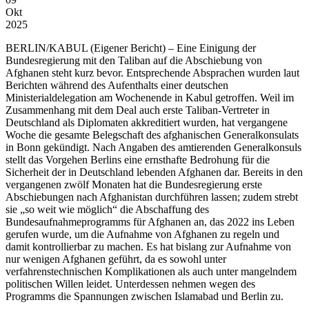
Okt
2025
BERLIN/KABUL
(Eigener Bericht) – Eine Einigung der
Bundesregierung mit den Taliban auf die Abschiebung von
Afghanen steht kurz bevor. Entsprechende Absprachen wurden laut
Berichten während des Aufenthalts einer deutschen
Ministerialdelegation am Wochenende in Kabul getroffen. Weil im
Zusammenhang mit dem Deal auch erste Taliban-Vertreter in
Deutschland als Diplomaten akkreditiert wurden, hat vergangene
Woche die gesamte Belegschaft des afghanischen Generalkonsulats
in Bonn gekündigt. Nach Angaben des amtierenden Generalkonsuls
stellt das Vorgehen Berlins eine ernsthafte Bedrohung für die
Sicherheit der in Deutschland lebenden Afghanen dar. Bereits in den
vergangenen zwölf Monaten hat die Bundesregierung erste
Abschiebungen nach Afghanistan durchführen lassen; zudem strebt
sie „so weit wie möglich“ die Abschaffung des
Bundesaufnahmeprogramms für Afghanen an, das 2022 ins Leben
gerufen wurde, um die Aufnahme von Afghanen zu regeln und
damit kontrollierbar zu machen. Es hat bislang zur Aufnahme von
nur wenigen Afghanen geführt, da es sowohl unter
verfahrenstechnischen Komplikationen als auch unter mangelndem
politischen Willen leidet. Unterdessen nehmen wegen des
Programms die Spannungen zwischen Islamabad und Berlin zu.