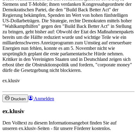
Siemens und T-Mobile; ihnen verdanken Kongressabgeordnete der
Demokratischen Partei, die den "Build Back Better Act" der
Regierung bekämpfen, Spenden im Wert von hohen fünfstelligen
US-Dollarbeträgen. Die Strategie, rechte Demokraten mittels hoher
"Wahlkampfhilfen" gegen den "Build Back Better Act" in Stellung
zu bringen, geht bisher auf: Obwohl der Etat des Maßnahmenpakets
bereits um die Hälfte reduziert wurde und wichtige Teile wie ein
milliardenschweres Anreizprogramm zum Umstieg auf erneuerbare
Energien nun fehlen, konnte es am 5. November nicht wie
ursprünglich geplant die erste parlamentarische Hürde nehmen.
Kritiker in den Vereinigten Staaten und in Deutschland zeigen sich
erbost über die Obstruktionspolitik und fordern, "corporate money"
dürfe die Gesetzgebung nicht blockieren.
ex.klusiv
Anmelden
Drucken
ex.klusiv
Den Volltext zu diesem Informationsangebot finden Sie auf
unseren ex.klusiv-Seiten - für unsere Förderer kostenlos.