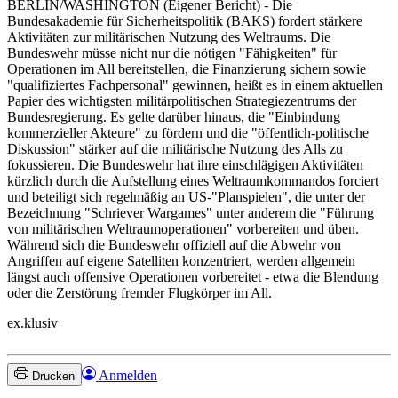
BERLIN/WASHINGTON
(Eigener Bericht) - Die
Bundesakademie für Sicherheitspolitik (BAKS) fordert stärkere
Aktivitäten zur militärischen Nutzung des Weltraums. Die
Bundeswehr müsse nicht nur die nötigen "Fähigkeiten" für
Operationen im All bereitstellen, die Finanzierung sichern sowie
"qualifiziertes Fachpersonal" gewinnen, heißt es in einem aktuellen
Papier des wichtigsten militärpolitischen Strategiezentrums der
Bundesregierung. Es gelte darüber hinaus, die "Einbindung
kommerzieller Akteure" zu fördern und die "öffentlich-politische
Diskussion" stärker auf die militärische Nutzung des Alls zu
fokussieren. Die Bundeswehr hat ihre einschlägigen Aktivitäten
kürzlich durch die Aufstellung eines Weltraumkommandos forciert
und beteiligt sich regelmäßig an US-"Planspielen", die unter der
Bezeichnung "Schriever Wargames" unter anderem die "Führung
von militärischen Weltraumoperationen" vorbereiten und üben.
Während sich die Bundeswehr offiziell auf die Abwehr von
Angriffen auf eigene Satelliten konzentriert, werden allgemein
längst auch offensive Operationen vorbereitet - etwa die Blendung
oder die Zerstörung fremder Flugkörper im All.
ex.klusiv
Anmelden
Drucken