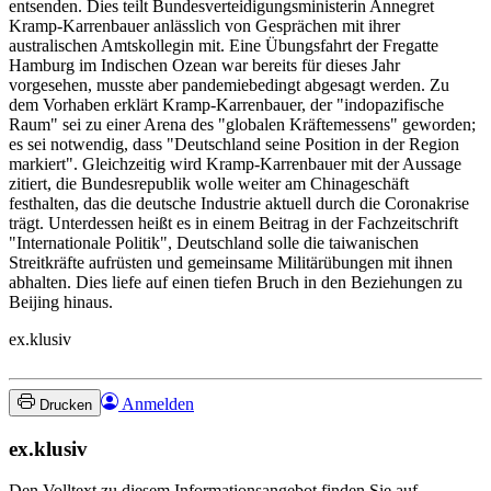
entsenden. Dies teilt Bundesverteidigungsministerin Annegret
Kramp-Karrenbauer anlässlich von Gesprächen mit ihrer
australischen Amtskollegin mit. Eine Übungsfahrt der Fregatte
Hamburg im Indischen Ozean war bereits für dieses Jahr
vorgesehen, musste aber pandemiebedingt abgesagt werden. Zu
dem Vorhaben erklärt Kramp-Karrenbauer, der "indopazifische
Raum" sei zu einer Arena des "globalen Kräftemessens" geworden;
es sei notwendig, dass "Deutschland seine Position in der Region
markiert". Gleichzeitig wird Kramp-Karrenbauer mit der Aussage
zitiert, die Bundesrepublik wolle weiter am Chinageschäft
festhalten, das die deutsche Industrie aktuell durch die Coronakrise
trägt. Unterdessen heißt es in einem Beitrag in der Fachzeitschrift
"Internationale Politik", Deutschland solle die taiwanischen
Streitkräfte aufrüsten und gemeinsame Militärübungen mit ihnen
abhalten. Dies liefe auf einen tiefen Bruch in den Beziehungen zu
Beijing hinaus.
ex.klusiv
Anmelden
Drucken
ex.klusiv
Den Volltext zu diesem Informationsangebot finden Sie auf