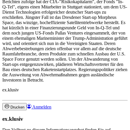
Berichten zufolge hat der CIA-"Risikokapitalarm", der Fonds "In-
Q-Tel", eigens einen Mitarbeiter in Stuttgart stationiert, um dem US-
Dienst Technologien erfolgreicher deutscher Start-ups zu
erschließen. Jüngster Fall ist das Dresdener Start-up Morpheus
Space, das winzige, hocheffiziente Satellitentriebwerke herstellt. Es
hat kürzlich in einer Finanzierungsrunde Geld von In-Q-Tel und
dem noch jungen US-Fonds Pallas Ventures eingesammelt, der von
einem ehemaligen Marineminister der Trump-Administration geführt
wird, und orientiert sich nun in die Vereinigten Staaten. Deren
Abwerbebestrebungen zielen offenbar vor allem auf die deutsche
Raumfahrtbranche, deren Produkte zum schnellen Ausbau der U.S.
Space Force genutzt werden sollen. Um der Abwanderung von
Start-ups entgegenzuwirken, plädieren Wirtschaftsvertreter für den
Bau eines deutschen Raketenstartplatzes. Regierungspolitiker ziehen
die Ausweitung von Abwehrmaßnahmen gegen ausländische
Investoren in Betracht.
ex.klusiv
Anmelden
Drucken
ex.klusiv
Den Volltext zu diesem Informationsangebot finden Sie auf