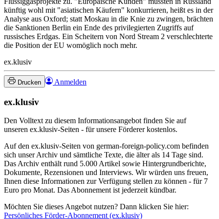
Flüssiggasprojekte zu. "Europäische Kunden" müssten in Russland
künftig wohl mit "asiatischen Käufern" konkurrieren, heißt es in der
Analyse aus Oxford; statt Moskau in die Knie zu zwingen, brächten
die Sanktionen Berlin ein Ende des privilegierten Zugriffs auf
russisches Erdgas. Ein Scheitern von Nord Stream 2 verschlechterte
die Position der EU womöglich noch mehr.
ex.klusiv
Anmelden
Drucken
ex.klusiv
Den Volltext zu diesem Informationsangebot finden Sie auf
unseren ex.klusiv-Seiten - für unsere Förderer kostenlos.
Auf den ex.klusiv-Seiten von german-foreign-policy.com befinden
sich unser Archiv und sämtliche Texte, die älter als 14 Tage sind.
Das Archiv enthält rund 5.000 Artikel sowie Hintergrundberichte,
Dokumente, Rezensionen und Interviews. Wir würden uns freuen,
Ihnen diese Informationen zur Verfügung stellen zu können - für 7
Euro pro Monat. Das Abonnement ist jederzeit kündbar.
Möchten Sie dieses Angebot nutzen? Dann klicken Sie hier:
Persönliches Förder-Abonnement (ex.klusiv)