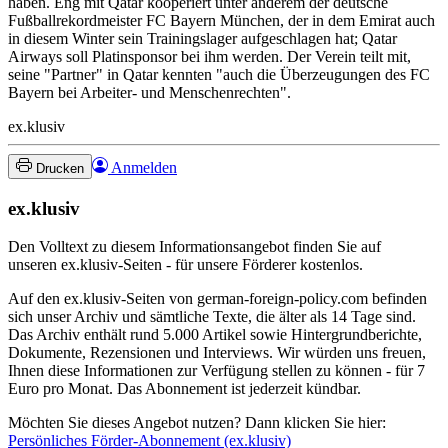
haben. Eng mit Qatar kooperiert unter anderem der deutsche
Fußballrekordmeister FC Bayern München, der in dem Emirat auch
in diesem Winter sein Trainingslager aufgeschlagen hat; Qatar
Airways soll Platinsponsor bei ihm werden. Der Verein teilt mit,
seine "Partner" in Qatar kennten "auch die Überzeugungen des FC
Bayern bei Arbeiter- und Menschenrechten".
ex.klusiv
Anmelden
Drucken
ex.klusiv
Den Volltext zu diesem Informationsangebot finden Sie auf
unseren ex.klusiv-Seiten - für unsere Förderer kostenlos.
Auf den ex.klusiv-Seiten von german-foreign-policy.com befinden
sich unser Archiv und sämtliche Texte, die älter als 14 Tage sind.
Das Archiv enthält rund 5.000 Artikel sowie Hintergrundberichte,
Dokumente, Rezensionen und Interviews. Wir würden uns freuen,
Ihnen diese Informationen zur Verfügung stellen zu können - für 7
Euro pro Monat. Das Abonnement ist jederzeit kündbar.
Möchten Sie dieses Angebot nutzen? Dann klicken Sie hier:
Persönliches Förder-Abonnement (ex.klusiv)