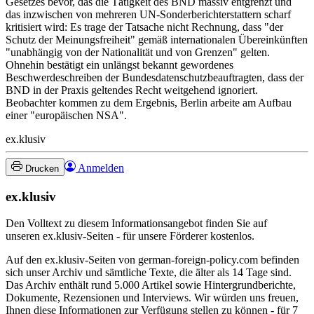
Gesetzes bevor, das die Tätigkeit des BND massiv entgrenzt und
das inzwischen von mehreren UN-Sonderberichterstattern scharf
kritisiert wird: Es trage der Tatsache nicht Rechnung, dass "der
Schutz der Meinungsfreiheit" gemäß internationalen Übereinkünften
"unabhängig von der Nationalität und von Grenzen" gelten.
Ohnehin bestätigt ein unlängst bekannt gewordenes
Beschwerdeschreiben der Bundesdatenschutzbeauftragten, dass der
BND in der Praxis geltendes Recht weitgehend ignoriert.
Beobachter kommen zu dem Ergebnis, Berlin arbeite am Aufbau
einer "europäischen NSA".
ex.klusiv
Anmelden
Drucken
ex.klusiv
Den Volltext zu diesem Informationsangebot finden Sie auf
unseren ex.klusiv-Seiten - für unsere Förderer kostenlos.
Auf den ex.klusiv-Seiten von german-foreign-policy.com befinden
sich unser Archiv und sämtliche Texte, die älter als 14 Tage sind.
Das Archiv enthält rund 5.000 Artikel sowie Hintergrundberichte,
Dokumente, Rezensionen und Interviews. Wir würden uns freuen,
Ihnen diese Informationen zur Verfügung stellen zu können - für 7