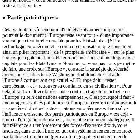
resterait « ouverte ».
« Partis patriotiques »
Cela va toutefois à l'encontre d'intérêts états-uniens importants,
poursuit le document ; l'Europe reste avant tout « d'une importance
stratégique et culturelle cruciale pour les États-Unis ».[6] La
technologie européenne et le commerce transatlantique constituent
ainsi un pilier important « de la prospérité américaine » ; sur le plan
stratégique également, « l'aide européenne » reste d'une importance
capitale pour les Etats-Unis. « Nous ne pouvons pas nous permettre
de faire une croix sur l'Europe », constate la stratégie de sécurité
américaine. L'objectif de Washington doit donc être « d'aider
l'Europe à corriger son cap actuel ».L'Europe doit « rester
européenne » et « retrouver sa confiance en sa civilisation ». Pour
cela, il faut « cultiver la résistance contre la trajectoire actuelle de
l'Europe au sein des nations européennes ». C'est pourquoi il faut «
encourager ses alliés politiques en Europe » à renforcer à nouveau le
« caractère individuel » des « nations européennes ». Bien sûr, «
l'influence croissante des partis patriotiques en Europe » est déjà «
source d'un grand optimisme », poursuit le document stratégique. Il
fait référence au renforcement des forces d'extrême droite, voire
fascistes, dans toute l'Europe, qui est systématiquement encouragé
par la droite trumpienne (german-foreign-policy.com en a rendu