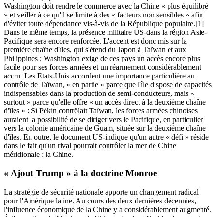
Washington doit rendre le commerce avec la Chine « plus équilibré
» et veiller à ce qu'il se limite à des « facteurs non sensibles » afin
d'éviter toute dépendance vis-à-vis de la République populaire.[1]
Dans le même temps, la présence militaire US-dans la région Asie-
Pacifique sera encore renforcée. L'accent est donc mis sur la
première chaîne d'îles, qui s'étend du Japon à Taïwan et aux
Philippines ; Washington exige de ces pays un accès encore plus
facile pour ses forces armées et un réarmement considérablement
accru. Les Etats-Unis accordent une importance particulière au
contrôle de Taïwan, « en partie » parce que l'île dispose de capacités
indispensables dans la production de semi-conducteurs, mais «
surtout » parce qu'elle offre « un accès direct à la deuxième chaîne
d'îles » : Si Pékin contrôlait Taïwan, les forces armées chinoises
auraient la possibilité de se diriger vers le Pacifique, en particulier
vers la colonie américaine de Guam, située sur la deuxième chaîne
d'îles. En outre, le document US-indique qu'un autre « défi » réside
dans le fait qu'un rival pourrait contrôler la mer de Chine
méridionale : la Chine.
« Ajout Trump » à la doctrine Monroe
La stratégie de sécurité nationale apporte un changement radical
pour l'Amérique latine. Au cours des deux dernières décennies,
l'influence économique de la Chine y a considérablement augmenté.