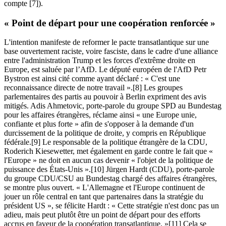
compte [7]).
« Point de départ pour une coopération renforcée »
L'intention manifeste de reformer le pacte transatlantique sur une
base ouvertement raciste, voire fasciste, dans le cadre d'une alliance
entre l'administration Trump et les forces d'extrême droite en
Europe, est saluée par l’AfD. Le député européen de l'AfD Petr
Bystron est ainsi cité comme ayant déclaré : « C'est une
reconnaissance directe de notre travail ».[8] Les groupes
parlementaires des partis au pouvoir à Berlin expriment des avis
mitigés. Adis Ahmetovic, porte-parole du groupe SPD au Bundestag
pour les affaires étrangères, réclame ainsi « une Europe unie,
confiante et plus forte » afin de s'opposer à la demande d'un
durcissement de la politique de droite, y compris en République
fédérale.[9] Le responsable de la politique étrangère de la CDU,
Roderich Kiesewetter, met également en garde contre le fait que «
l'Europe » ne doit en aucun cas devenir « l'objet de la politique de
puissance des États-Unis ».[10] Jürgen Hardt (CDU), porte-parole
du groupe CDU/CSU au Bundestag chargé des affaires étrangères,
se montre plus ouvert. « L'Allemagne et l'Europe continuent de
jouer un rôle central en tant que partenaires dans la stratégie du
président US », se félicite Hardt : « Cette stratégie n'est donc pas un
adieu, mais peut plutôt être un point de départ pour des efforts
accrus en faveur de la coopération transatlantique. »[11] Cela se