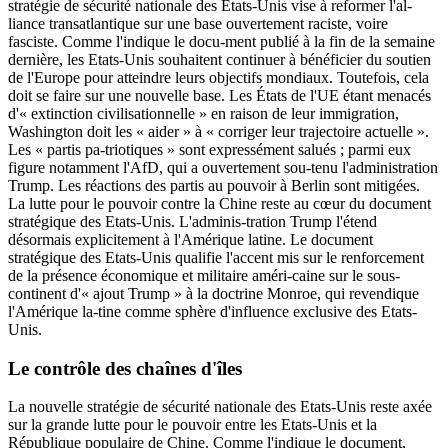
stratégie de sécurité nationale des États-Unis vise à reformer l'al-
liance transatlantique sur une base ouvertement raciste, voire
fasciste. Comme l'indique le docu-ment publié à la fin de la semaine
dernière, les Etats-Unis souhaitent continuer à bénéficier du soutien
de l'Europe pour atteindre leurs objectifs mondiaux. Toutefois, cela
doit se faire sur une nouvelle base. Les États de l'UE étant menacés
d'« extinction civilisationnelle » en raison de leur immigration,
Washington doit les « aider » à « corriger leur trajectoire actuelle ».
Les « partis pa-triotiques » sont expressément salués ; parmi eux
figure notamment l'AfD, qui a ouvertement sou-tenu l'administration
Trump. Les réactions des partis au pouvoir à Berlin sont mitigées.
La lutte pour le pouvoir contre la Chine reste au cœur du document
stratégique des Etats-Unis. L'adminis-tration Trump l'étend
désormais explicitement à l'Amérique latine. Le document
stratégique des Etats-Unis qualifie l'accent mis sur le renforcement
de la présence économique et militaire améri-caine sur le sous-
continent d'« ajout Trump » à la doctrine Monroe, qui revendique
l'Amérique la-tine comme sphère d'influence exclusive des Etats-
Unis.
Le contrôle des chaînes d'îles
La nouvelle stratégie de sécurité nationale des Etats-Unis reste axée
sur la grande lutte pour le pouvoir entre les Etats-Unis et la
République populaire de Chine. Comme l'indique le document,