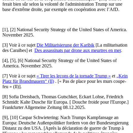
ferait bien sûr selon la volonté de l'administration Trump sur une
base d'extrême droite, par exemple en coopération avec l’AfD.
[1], [2] National Security Strategy of the United States of America.
November 2025.
[3] Voir à ce sujet
Die Militarisierung der Karibik
[La militarisation
des Caraïbes] et
Des assassinats par drone aux meurtres en mer
.
[4], [5], [6] National Security Strategy of the United States of
America. November 2025.
[7] Voir à ce sujet
« Tirer les leçons de la tornade Trump »
et
„Kein
Platz für Brandmauern“ (II)
. [« Pas de place pour les murs coupe-
feu » (II)].
[8] Sofia Dreisbach, Thomas Gutschker, Eckart Lohse, Friedrich
Schmidt: Kalte Dusche für Europa. [ Douche froide pour l'Europe.]
Frankfurter Allgemeine Zeitung 08.12.2025.
[9], [10] Caspar Schwietering: Nach Trumps Kampfansage an
Europa: Deutsche Außenpolitiker fordern von der Bundesregierung
Distanz zu den USA. [Après la déclaration de guerre de Trump à