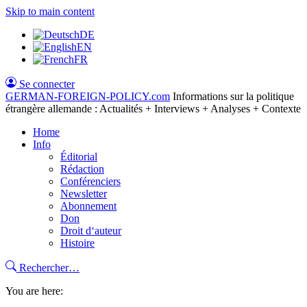
Skip to main content
DE
EN
FR
Se connecter
GERMAN-FOREIGN-POLICY
.com
Informations sur la politique
étrangère allemande : Actualités + Interviews + Analyses + Contexte
Home
Info
Éditorial
Rédaction
Conférenciers
Newsletter
Abonnement
Don
Droit d‘auteur
Histoire
Rechercher…
You are here: