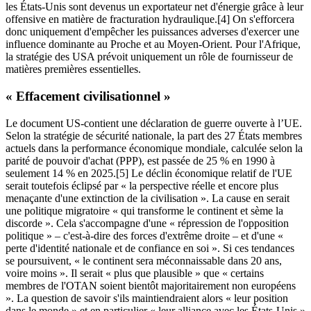
les États-Unis sont devenus un exportateur net d'énergie grâce à leur
offensive en matière de fracturation hydraulique.[4] On s'efforcera
donc uniquement d'empêcher les puissances adverses d'exercer une
influence dominante au Proche et au Moyen-Orient. Pour l'Afrique,
la stratégie des USA prévoit uniquement un rôle de fournisseur de
matières premières essentielles.
« Effacement civilisationnel »
Le document US-contient une déclaration de guerre ouverte à l’UE.
Selon la stratégie de sécurité nationale, la part des 27 États membres
actuels dans la performance économique mondiale, calculée selon la
parité de pouvoir d'achat (PPP), est passée de 25 % en 1990 à
seulement 14 % en 2025.[5] Le déclin économique relatif de l'UE
serait toutefois éclipsé par « la perspective réelle et encore plus
menaçante d'une extinction de la civilisation ». La cause en serait
une politique migratoire « qui transforme le continent et sème la
discorde ». Cela s'accompagne d'une « répression de l'opposition
politique » – c'est-à-dire des forces d'extrême droite – et d'une «
perte d'identité nationale et de confiance en soi ». Si ces tendances
se poursuivent, « le continent sera méconnaissable dans 20 ans,
voire moins ». Il serait « plus que plausible » que « certains
membres de l'OTAN soient bientôt majoritairement non européens
». La question de savoir s'ils maintiendraient alors « leur position
dans le monde » et en particulier « leur alliance avec les États-Unis »