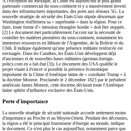
À l'exception du Mexique, la Chine est aujourd'hui le plus grand
partenaire commercial du sous-continent et y a massivement investi
dans des infrastructures importantes, des ports aux réseaux 5G. La
nouvelle stratégie de sécurité des Etats-Unis stipule désormais que
Washington réaffirmera sa « suprématie » dans la région. Pour ce
faire, toute forme d'« intrusion étrangère hostile » doit être stoppée.
[2] Le document met particulièrement l'accent sur la nécessité de
contrôler les matières premières du sous-continent, notamment les
immenses ressources en lithium de l'Argentine, de la Bolivie et du
Chili. Il indique également qu'une présence militaire renforcée est
envisagée. Dans les Caraïbes, les États-Unis développent déjà
d'anciennes et de nouvelles bases militaires (german-foreign-
policy.com en a fait état [3]). Le document des USA qualifie le
projet visant à évincer si possible la présence économique
importante de la Chine d'Amérique latine de « corollaire Trump » à
la doctrine Monroe. Proclamée le 2 décembre 1823 par le président
américain James Monroe, cette doctrine déclarait toute l'Amérique
latine sphère d'influence exclusive des États-Unis.
Perte d'importance
La nouvelle stratégie de sécurité nationale accorde nettement moins
d'importance au Proche et au Moyen-Orient. Pendant des décennies,
la région a été le principal fournisseur d'énergie au monde, indique
le document. Ce n'est plus le cas aujourd'hui, notamment parce que