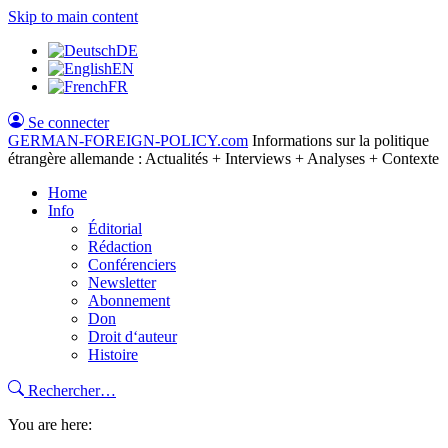
Skip to main content
DE
EN
FR
Se connecter
GERMAN-FOREIGN-POLICY
.com
Informations sur la politique
étrangère allemande : Actualités + Interviews + Analyses + Contexte
Home
Info
Éditorial
Rédaction
Conférenciers
Newsletter
Abonnement
Don
Droit d‘auteur
Histoire
Rechercher…
You are here: