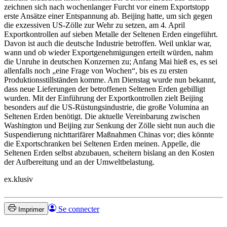
zeichnen sich nach wochenlanger Furcht vor einem Exportstopp
erste Ansätze einer Entspannung ab. Beijing hatte, um sich gegen
die exzessiven US-Zölle zur Wehr zu setzen, am 4. April
Exportkontrollen auf sieben Metalle der Seltenen Erden eingeführt.
Davon ist auch die deutsche Industrie betroffen. Weil unklar war,
wann und ob wieder Exportgenehmigungen erteilt würden, nahm
die Unruhe in deutschen Konzernen zu; Anfang Mai hieß es, es sei
allenfalls noch „eine Frage von Wochen“, bis es zu ersten
Produktionsstillständen komme. Am Dienstag wurde nun bekannt,
dass neue Lieferungen der betroffenen Seltenen Erden gebilligt
wurden. Mit der Einführung der Exportkontrollen zielt Beijing
besonders auf die US-Rüstungsindustrie, die große Volumina an
Seltenen Erden benötigt. Die aktuelle Vereinbarung zwischen
Washington und Beijing zur Senkung der Zölle sieht nun auch die
Suspendierung nichttarifärer Maßnahmen Chinas vor; dies könnte
die Exportschranken bei Seltenen Erden meinen. Appelle, die
Seltenen Erden selbst abzubauen, scheitern bislang an den Kosten
der Aufbereitung und an der Umweltbelastung.
ex.klusiv
Se connecter
Imprimer