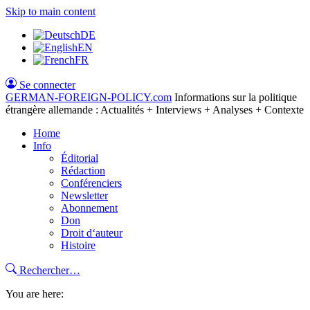
Skip to main content
DE
EN
FR
Se connecter
GERMAN-FOREIGN-POLICY
.com
Informations sur la politique
étrangère allemande : Actualités + Interviews + Analyses + Contexte
Home
Info
Éditorial
Rédaction
Conférenciers
Newsletter
Abonnement
Don
Droit d‘auteur
Histoire
Rechercher…
You are here: