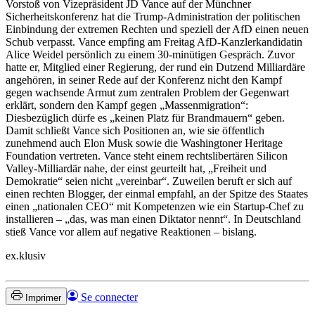
Vorstoß von Vizepräsident JD Vance auf der Münchner
Sicherheitskonferenz hat die Trump-Administration der politischen
Einbindung der extremen Rechten und speziell der AfD einen neuen
Schub verpasst. Vance empfing am Freitag AfD-Kanzlerkandidatin
Alice Weidel persönlich zu einem 30-minütigen Gespräch. Zuvor
hatte er, Mitglied einer Regierung, der rund ein Dutzend Milliardäre
angehören, in seiner Rede auf der Konferenz nicht den Kampf
gegen wachsende Armut zum zentralen Problem der Gegenwart
erklärt, sondern den Kampf gegen „Massenmigration“:
Diesbezüglich dürfe es „keinen Platz für Brandmauern“ geben.
Damit schließt Vance sich Positionen an, wie sie öffentlich
zunehmend auch Elon Musk sowie die Washingtoner Heritage
Foundation vertreten. Vance steht einem rechtslibertären Silicon
Valley-Milliardär nahe, der einst geurteilt hat, „Freiheit und
Demokratie“ seien nicht „vereinbar“. Zuweilen beruft er sich auf
einen rechten Blogger, der einmal empfahl, an der Spitze des Staates
einen „nationalen CEO“ mit Kompetenzen wie ein Startup-Chef zu
installieren – „das, was man einen Diktator nennt“. In Deutschland
stieß Vance vor allem auf negative Reaktionen – bislang.
ex.klusiv
Se connecter
Imprimer