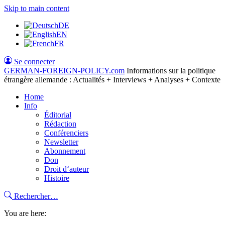
Skip to main content
DE
EN
FR
Se connecter
GERMAN-FOREIGN-POLICY
.com
Informations sur la politique
étrangère allemande : Actualités + Interviews + Analyses + Contexte
Home
Info
Éditorial
Rédaction
Conférenciers
Newsletter
Abonnement
Don
Droit d‘auteur
Histoire
Rechercher…
You are here: