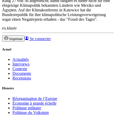
Rang 27 von 56 abgerutscht; damit rangiert es hinter nicht für eine
ehrgeizige Klimapolitik bekannten Ländern wie Mexiko und
Ägypten. Auf der Klimakonferenz in Katowice hat die
Bundesrepublik für ihre klimapolitische Leistungsverweigerung
sogar einen Negativpreis erhalten - das "Fossil des Tages".
ex.klusiv
Se connecter
Imprimer
Actuel
Actualités
Interviews
Contexte
Documents
Recensions
Histoire
Réorganisation de l‘Europe
Économie à grande échelle
Politique militaire
Politique du Volkstum