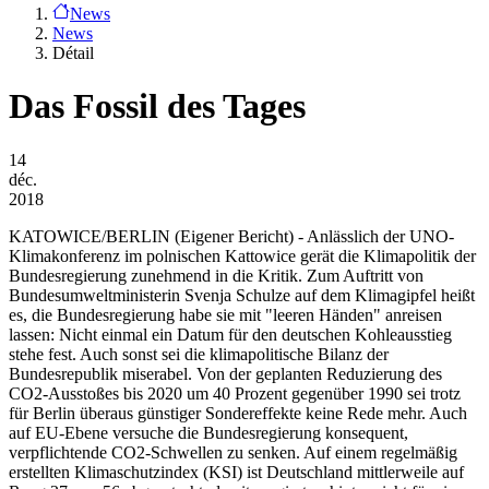
News
News
Détail
Das Fossil des Tages
14
déc.
2018
KATOWICE/BERLIN
(Eigener Bericht) - Anlässlich der UNO-
Klimakonferenz im polnischen Kattowice gerät die Klimapolitik der
Bundesregierung zunehmend in die Kritik. Zum Auftritt von
Bundesumweltministerin Svenja Schulze auf dem Klimagipfel heißt
es, die Bundesregierung habe sie mit "leeren Händen" anreisen
lassen: Nicht einmal ein Datum für den deutschen Kohleausstieg
stehe fest. Auch sonst sei die klimapolitische Bilanz der
Bundesrepublik miserabel. Von der geplanten Reduzierung des
CO2-Ausstoßes bis 2020 um 40 Prozent gegenüber 1990 sei trotz
für Berlin überaus günstiger Sondereffekte keine Rede mehr. Auch
auf EU-Ebene versuche die Bundesregierung konsequent,
verpflichtende CO2-Schwellen zu senken. Auf einem regelmäßig
erstellten Klimaschutzindex (KSI) ist Deutschland mittlerweile auf