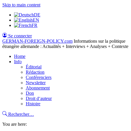
Skip to main content
DE
EN
FR
Se connecter
GERMAN-FOREIGN-POLICY
.com
Informations sur la politique
étrangère allemande : Actualités + Interviews + Analyses + Contexte
Home
Info
Éditorial
Rédaction
Conférenciers
Newsletter
Abonnement
Don
Droit d‘auteur
Histoire
Rechercher…
You are here: