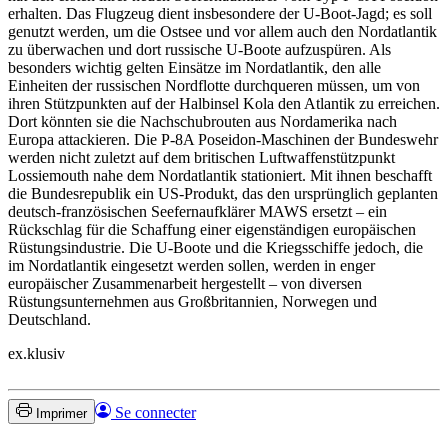
erhalten. Das Flugzeug dient insbesondere der U-Boot-Jagd; es soll
genutzt werden, um die Ostsee und vor allem auch den Nordatlantik
zu überwachen und dort russische U-Boote aufzuspüren. Als
besonders wichtig gelten Einsätze im Nordatlantik, den alle
Einheiten der russischen Nordflotte durchqueren müssen, um von
ihren Stützpunkten auf der Halbinsel Kola den Atlantik zu erreichen.
Dort könnten sie die Nachschubrouten aus Nordamerika nach
Europa attackieren. Die P-8A Poseidon-Maschinen der Bundeswehr
werden nicht zuletzt auf dem britischen Luftwaffenstützpunkt
Lossiemouth nahe dem Nordatlantik stationiert. Mit ihnen beschafft
die Bundesrepublik ein US-Produkt, das den ursprünglich geplanten
deutsch-französischen Seefernaufklärer MAWS ersetzt – ein
Rückschlag für die Schaffung einer eigenständigen europäischen
Rüstungsindustrie. Die U-Boote und die Kriegsschiffe jedoch, die
im Nordatlantik eingesetzt werden sollen, werden in enger
europäischer Zusammenarbeit hergestellt – von diversen
Rüstungsunternehmen aus Großbritannien, Norwegen und
Deutschland.
ex.klusiv
Se connecter
Imprimer