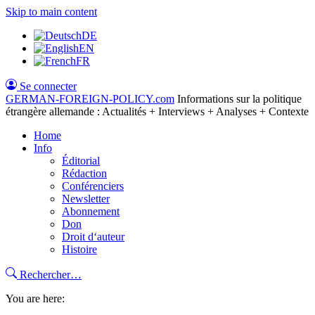
Skip to main content
DE
EN
FR
Se connecter
GERMAN-FOREIGN-POLICY
.com
Informations sur la politique
étrangère allemande : Actualités + Interviews + Analyses + Contexte
Home
Info
Éditorial
Rédaction
Conférenciers
Newsletter
Abonnement
Don
Droit d‘auteur
Histoire
Rechercher…
You are here: