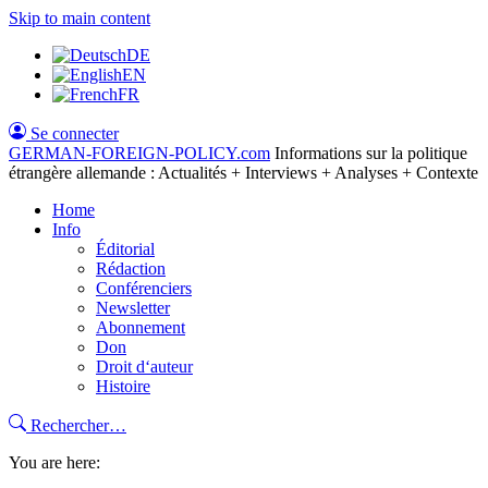
Skip to main content
DE
EN
FR
Se connecter
GERMAN-FOREIGN-POLICY
.com
Informations sur la politique
étrangère allemande : Actualités + Interviews + Analyses + Contexte
Home
Info
Éditorial
Rédaction
Conférenciers
Newsletter
Abonnement
Don
Droit d‘auteur
Histoire
Rechercher…
You are here: