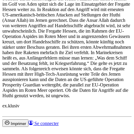
im Golf von Aden spitzt sich die Lage im Einsatzgebiet der Fregatte
Hessen weiter zu. In Reaktion auf den Angriff wird mit erneuten
US-amerikanisch-britischen Attacken auf Stellungen der Huthi
(Ansar Allah) im Jemen gerechnet. Dass die Ansar Allah dadurch
von weiteren Angriffen auf Handelsschiffe abgebracht wird, ist sehr
unwahrscheinlich. Die Fregatte Hessen, die im Rahmen der EU-
Operation Aspides im Roten Meer und in angrenzenden Gewässern
kreuzt, um dort Handelsschiffe zu schützen, könnte künftig noch
stärker unter Beschuss geraten. Bei ihren ersten Abwehrmaßnahmen
haben ihre Raketen mehrfach ihr Ziel verfehlt. In Marinekreisen
heißt es, aus Anfängerfehlern müsse man lernen: „Was dem Schiff
und der Besatzung fehlt, ist Kriegserfahrung.“ Die gelte es jetzt zu
sammeln. Als folgenreich erweisen könnte sich, dass die Fregatte
Hessen mit ihrer High-Tech-Ausrüstung weite Teile des Jemen
ausspionieren kann und die Daten an die US-geführte Operation
Prosperity Guardian weitergibt, die parallel zur EU-Operation
Aspides im Roten Meer operiert. Ob die Daten für Angriffe auf die
Huthi genutzt werden, ist ungewiss.
ex.klusiv
Se connecter
Imprimer