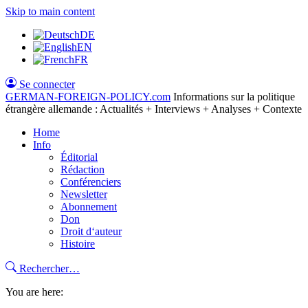
Skip to main content
DE
EN
FR
Se connecter
GERMAN-FOREIGN-POLICY
.com
Informations sur la politique
étrangère allemande : Actualités + Interviews + Analyses + Contexte
Home
Info
Éditorial
Rédaction
Conférenciers
Newsletter
Abonnement
Don
Droit d‘auteur
Histoire
Rechercher…
You are here: