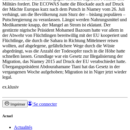
Militärs fordert. Die ECOWAS hatte die Blockade auch auf Druck
der Mächte Europas kurz nach dem Putsch in Niamey vom 26. Juli
verhängt, um die Bevölkerung zum Sturz der – bislang populären –
Putschregierung zu veranlassen. Längst werden Nahrungsmittel und
Medikamente knapp, der Mangel an Strom ist eklatant. Der
gestürzte nigrische Präsident Mohamed Bazoum hatte vor allem in
der Abwehr von Flüchtlingen bereitwillig mit der EU kooperiert und
Flüchtlinge, die durch die Sahara in Richtung Mittelmeer reisen
wollten, auf abgelegene, gefährlichere Wege durch die Wüste
abgedrängt, was die Anzahl der Todesopfer rasch in die Höhe hatte
schnellen lassen. Grundlage war ein Gesetz zur Illegalisierung der
Migration, das Niamey 2015 auf Druck der EU verabschiedet hatte.
Übergangspräsident Abdourahamane Tiani hat das Gesetz in der
vergangenen Woche aufgehoben; Migration ist in Niger jetzt wieder
legal.
ex.klusiv
Se connecter
Imprimer
Actuel
Actualités