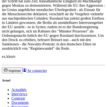
der Schritt hat zum Ziel, transatlantische Einigkeit im Machtkampf
gegen Moskau zu demonstrieren. Während die EU ihre Aggression -
im Gestus angeblicher moralischer Überlegenheit - als Einsatz für
die Menschenrechte deklariert, verschärft sie ihr Vorgehen vielmehr
aus machtpolitischen Gründen: Russland hat zuletzt großen Einfluss
in Ländern gewonnen, die Berlin als unmittelbares Interessengebiet
der EU ansieht - so in Syrien; zudem ist es der Bundesregierung
nicht gelungen, sich im Rahmen des "Minsker Prozesses" als
Ordnungsmacht östlich der EU gegen Russland durchzusetzen. Um
den Druck zu erhöhen, befeuert Brüssel nun - auch mit den
Sanktionen - die Nawalny-Proteste; in den deutschen Eliten ist
ausdrücklich von "Regimewandel" die Rede.
ex.klusiv
Se connecter
Imprimer
Actuel
Actualités
Interviews
Contexte
Documents
Recensions