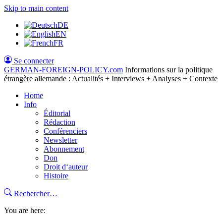
Skip to main content
DE
EN
FR
Se connecter
GERMAN-FOREIGN-POLICY
.com
Informations sur la politique
étrangère allemande : Actualités + Interviews + Analyses + Contexte
Home
Info
Éditorial
Rédaction
Conférenciers
Newsletter
Abonnement
Don
Droit d‘auteur
Histoire
Rechercher…
You are here: