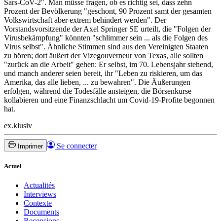
Sars-CoV-2". Man müsse fragen, ob es richtig sei, dass zehn
Prozent der Bevölkerung "geschont, 90 Prozent samt der gesamten
Volkswirtschaft aber extrem behindert werden". Der
Vorstandsvorsitzende der Axel Springer SE urteilt, die "Folgen der
Virusbekämpfung" könnten "schlimmer sein ... als die Folgen des
Virus selbst". Ähnliche Stimmen sind aus den Vereinigten Staaten
zu hören; dort äußert der Vizegouverneur von Texas, alle sollten
"zurück an die Arbeit" gehen: Er selbst, im 70. Lebensjahr stehend,
und manch anderer seien bereit, ihr "Leben zu riskieren, um das
Amerika, das alle lieben, ... zu bewahren". Die Äußerungen
erfolgen, während die Todesfälle ansteigen, die Börsenkurse
kollabieren und eine Finanzschlacht um Covid-19-Profite begonnen
hat.
ex.klusiv
Se connecter
Imprimer
Actuel
Actualités
Interviews
Contexte
Documents
Recensions