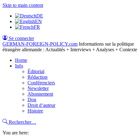
Skip to main content
DE
EN
FR
Se connecter
GERMAN-FOREIGN-POLICY
.com
Informations sur la politique
étrangère allemande : Actualités + Interviews + Analyses + Contexte
Home
Info
Éditorial
Rédaction
Conférenciers
Newsletter
Abonnement
Don
Droit d‘auteur
Histoire
Rechercher…
You are here: