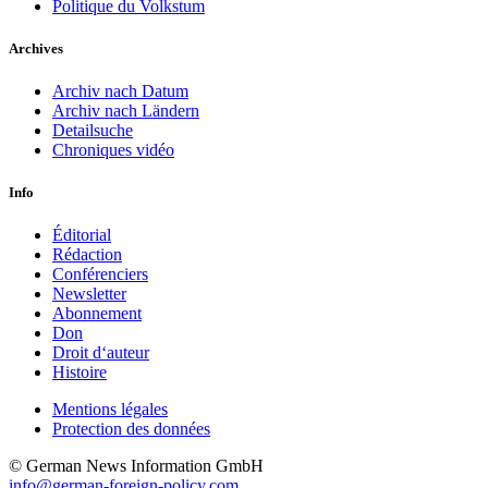
Politique du Volkstum
Archives
Archiv nach Datum
Archiv nach Ländern
Detailsuche
Chroniques vidéo
Info
Éditorial
Rédaction
Conférenciers
Newsletter
Abonnement
Don
Droit d‘auteur
Histoire
Mentions légales
Protection des données
© German News Information GmbH
info@german-foreign-policy.com