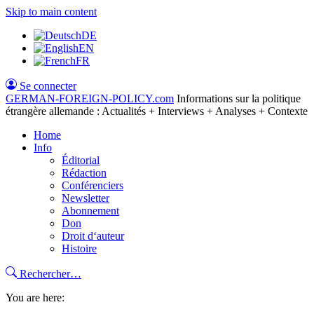
Skip to main content
DE
EN
FR
Se connecter
GERMAN-FOREIGN-POLICY
.com
Informations sur la politique
étrangère allemande : Actualités + Interviews + Analyses + Contexte
Home
Info
Éditorial
Rédaction
Conférenciers
Newsletter
Abonnement
Don
Droit d‘auteur
Histoire
Rechercher…
You are here: