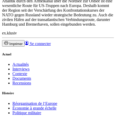
Atlantik durch den Ärmelkanal über die Nordsee zur Ostsee ist eine
wesentliche Route für US-Truppen nach Europa. Deshalb kommt
der Region seit der Verschärfung des Konfrontationskurses der
NATO gegen Russland wieder strategische Bedeutung zu. Auch die
zivilen Häfen auf der transatlantischen Verbindungsroute, darunter
Hamburg und Bremerhaven, sollen eingebunden werden.
ex.klusiv
Se connecter
Imprimer
Actuel
Actualités
Interviews
Contexte
Documents
Recensions
Histoire
Réorganisation de l‘Europe
Économie à grande échelle
Politique militaire