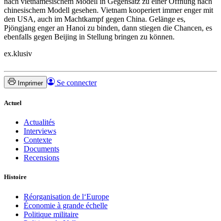
nach vietnamesischem Modell in Gegensatz zu einer Öffnung nach
chinesischem Modell gesehen. Vietnam kooperiert immer enger mit
den USA, auch im Machtkampf gegen China. Gelänge es,
Pjöngjang enger an Hanoi zu binden, dann stiegen die Chancen, es
ebenfalls gegen Beijing in Stellung bringen zu können.
ex.klusiv
Se connecter
Imprimer
Actuel
Actualités
Interviews
Contexte
Documents
Recensions
Histoire
Réorganisation de l‘Europe
Économie à grande échelle
Politique militaire