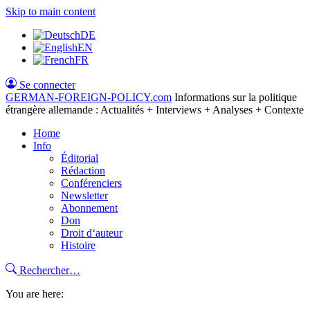
Skip to main content
DE
EN
FR
Se connecter
GERMAN-FOREIGN-POLICY
.com
Informations sur la politique
étrangère allemande : Actualités + Interviews + Analyses + Contexte
Home
Info
Éditorial
Rédaction
Conférenciers
Newsletter
Abonnement
Don
Droit d‘auteur
Histoire
Rechercher…
You are here: