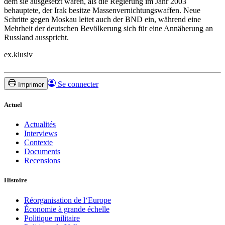
dem sie ausgesetzt waren, als die Regierung im Jahr 2003
behauptete, der Irak besitze Massenvernichtungswaffen. Neue
Schritte gegen Moskau leitet auch der BND ein, während eine
Mehrheit der deutschen Bevölkerung sich für eine Annäherung an
Russland ausspricht.
ex.klusiv
Se connecter
Imprimer
Actuel
Actualités
Interviews
Contexte
Documents
Recensions
Histoire
Réorganisation de l‘Europe
Économie à grande échelle
Politique militaire