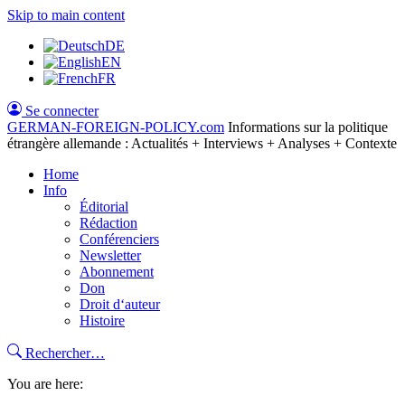
Skip to main content
DE
EN
FR
Se connecter
GERMAN-FOREIGN-POLICY
.com
Informations sur la politique
étrangère allemande : Actualités + Interviews + Analyses + Contexte
Home
Info
Éditorial
Rédaction
Conférenciers
Newsletter
Abonnement
Don
Droit d‘auteur
Histoire
Rechercher…
You are here: