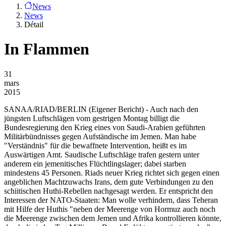
News
News
Détail
In Flammen
31
mars
2015
SANAA/RIAD/BERLIN
(Eigener Bericht) - Auch nach den
jüngsten Luftschlägen vom gestrigen Montag billigt die
Bundesregierung den Krieg eines von Saudi-Arabien geführten
Militärbündnisses gegen Aufständische im Jemen. Man habe
"Verständnis" für die bewaffnete Intervention, heißt es im
Auswärtigen Amt. Saudische Luftschläge trafen gestern unter
anderem ein jemenitisches Flüchtlingslager; dabei starben
mindestens 45 Personen. Riads neuer Krieg richtet sich gegen einen
angeblichen Machtzuwachs Irans, dem gute Verbindungen zu den
schiitischen Huthi-Rebellen nachgesagt werden. Er entspricht den
Interessen der NATO-Staaten: Man wolle verhindern, dass Teheran
mit Hilfe der Huthis "neben der Meerenge von Hormuz auch noch
die Meerenge zwischen dem Jemen und Afrika kontrollieren könnte,