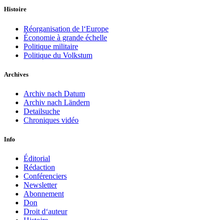
Histoire
Réorganisation de l‘Europe
Économie à grande échelle
Politique militaire
Politique du Volkstum
Archives
Archiv nach Datum
Archiv nach Ländern
Detailsuche
Chroniques vidéo
Info
Éditorial
Rédaction
Conférenciers
Newsletter
Abonnement
Don
Droit d‘auteur