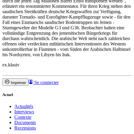
durch die jeden Tag Millionen Barrel Erdöl transportiert werden",
erläutert ein renommierter Kommentator. Für ihren Krieg stehen den
saudischen Streitkräften deutsche Kriegswaffen zur Verfügung,
darunter Tornado- und Eurofighter-Kampfflugzeuge sowie - für den
Fall eines Einmarschs saudischer Bodentruppen im Jemen -
Sturmgewehre der Modelle G3 und G36. Beobachter halten eine
vollständige Entgrenzung des jemenitischen Bürgerkriegs für
durchaus wahrscheinlich. Die arabische Welt steht nach zahlreichen
offenen oder verdeckten militärischen Interventionen des Westens
unkontrollierbar in Flammen - vom Süden der Arabischen Halbinsel
bis Nordsyrien, von Libyen bis Irak.
ex.klusiv
Se connecter
Imprimer
Actuel
Actualités
Interviews
Contexte
Documents
Recensions