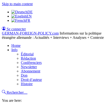
Skip to main content
DE
EN
FR
Se connecter
GERMAN-FOREIGN-POLICY
.com
Informations sur la politique
étrangère allemande : Actualités + Interviews + Analyses + Contexte
Home
Info
Éditorial
Rédaction
Conférenciers
Newsletter
Abonnement
Don
Droit d‘auteur
Histoire
Rechercher…
You are here: