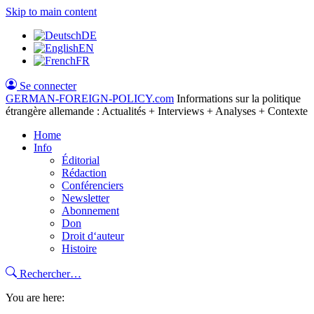
Skip to main content
DE
EN
FR
Se connecter
GERMAN-FOREIGN-POLICY
.com
Informations sur la politique
étrangère allemande : Actualités + Interviews + Analyses + Contexte
Home
Info
Éditorial
Rédaction
Conférenciers
Newsletter
Abonnement
Don
Droit d‘auteur
Histoire
Rechercher…
You are here: