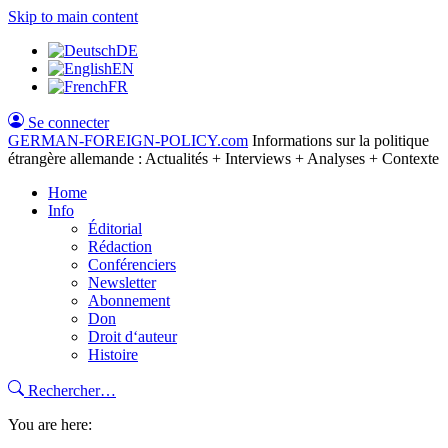
Skip to main content
DE
EN
FR
Se connecter
GERMAN-FOREIGN-POLICY
.com
Informations sur la politique
étrangère allemande : Actualités + Interviews + Analyses + Contexte
Home
Info
Éditorial
Rédaction
Conférenciers
Newsletter
Abonnement
Don
Droit d‘auteur
Histoire
Rechercher…
You are here: