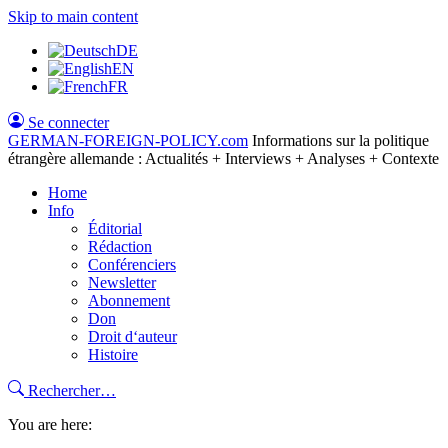
Skip to main content
DE
EN
FR
Se connecter
GERMAN-FOREIGN-POLICY
.com
Informations sur la politique
étrangère allemande : Actualités + Interviews + Analyses + Contexte
Home
Info
Éditorial
Rédaction
Conférenciers
Newsletter
Abonnement
Don
Droit d‘auteur
Histoire
Rechercher…
You are here: