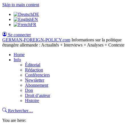
Skip to main content
DE
EN
FR
Se connecter
GERMAN-FOREIGN-POLICY
.com
Informations sur la politique
étrangère allemande : Actualités + Interviews + Analyses + Contexte
Home
Info
Éditorial
Rédaction
Conférenciers
Newsletter
Abonnement
Don
Droit d‘auteur
Histoire
Rechercher…
You are here: