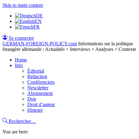
Skip to main content
DE
EN
FR
Se connecter
GERMAN-FOREIGN-POLICY
.com
Informations sur la politique
étrangère allemande : Actualités + Interviews + Analyses + Contexte
Home
Info
Éditorial
Rédaction
Conférenciers
Newsletter
Abonnement
Don
Droit d‘auteur
Histoire
Rechercher…
You are here: