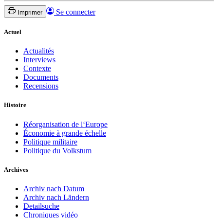
Se connecter
Imprimer
Actuel
Actualités
Interviews
Contexte
Documents
Recensions
Histoire
Réorganisation de l‘Europe
Économie à grande échelle
Politique militaire
Politique du Volkstum
Archives
Archiv nach Datum
Archiv nach Ländern
Detailsuche
Chroniques vidéo