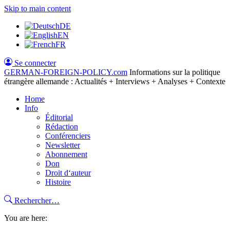
Skip to main content
DE
EN
FR
Se connecter
GERMAN-FOREIGN-POLICY
.com
Informations sur la politique
étrangère allemande : Actualités + Interviews + Analyses + Contexte
Home
Info
Éditorial
Rédaction
Conférenciers
Newsletter
Abonnement
Don
Droit d‘auteur
Histoire
Rechercher…
You are here: