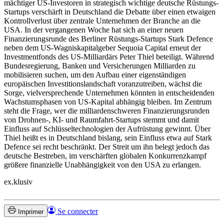
mächtiger US-Investoren in strategisch wichtige deutsche Rüstungs-
Startups verschärft in Deutschland die Debatte über einen etwaigen
Kontrollverlust über zentrale Unternehmen der Branche an die
USA. In der vergangenen Woche hat sich an einer neuen
Finanzierungsrunde des Berliner Rüstungs-Startups Stark Defence
neben dem US-Wagniskapitalgeber Sequoia Capital erneut der
Investmentfonds des US-Milliardärs Peter Thiel beteiligt. Während
Bundesregierung, Banken und Versicherungen Milliarden zu
mobilisieren suchen, um den Aufbau einer eigenständigen
europäischen Investitionslandschaft voranzutreiben, wächst die
Sorge, vielversprechende Unternehmen könnten in entscheidenden
Wachstumsphasen von US-Kapital abhängig bleiben. Im Zentrum
steht die Frage, wer die milliardenschweren Finanzierungsrunden
von Drohnen-, KI- und Raumfahrt-Startups stemmt und damit
Einfluss auf Schlüsseltechnologien der Aufrüstung gewinnt. Über
Thiel heißt es in Deutschland bislang, sein Einfluss etwa auf Stark
Defence sei recht beschränkt. Der Streit um ihn belegt jedoch das
deutsche Bestreben, im verschärften globalen Konkurrenzkampf
größere finanzielle Unabhängigkeit von den USA zu erlangen.
ex.klusiv
Se connecter
Imprimer