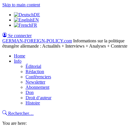
Skip to main content
DE
EN
FR
Se connecter
GERMAN-FOREIGN-POLICY
.com
Informations sur la politique
étrangère allemande : Actualités + Interviews + Analyses + Contexte
Home
Info
Éditorial
Rédaction
Conférenciers
Newsletter
Abonnement
Don
Droit d‘auteur
Histoire
Rechercher…
You are here: