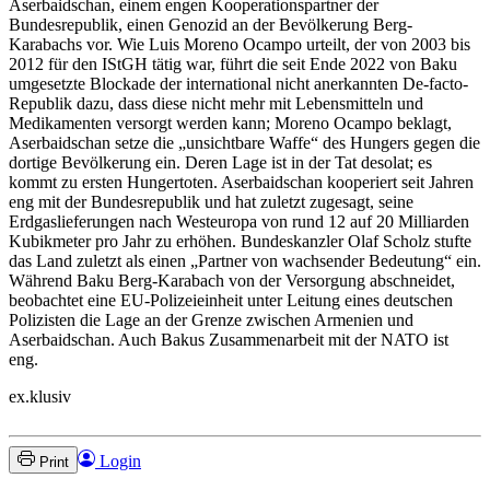
Aserbaidschan, einem engen Kooperationspartner der
Bundesrepublik, einen Genozid an der Bevölkerung Berg-
Karabachs vor. Wie Luis Moreno Ocampo urteilt, der von 2003 bis
2012 für den IStGH tätig war, führt die seit Ende 2022 von Baku
umgesetzte Blockade der international nicht anerkannten De-facto-
Republik dazu, dass diese nicht mehr mit Lebensmitteln und
Medikamenten versorgt werden kann; Moreno Ocampo beklagt,
Aserbaidschan setze die „unsichtbare Waffe“ des Hungers gegen die
dortige Bevölkerung ein. Deren Lage ist in der Tat desolat; es
kommt zu ersten Hungertoten. Aserbaidschan kooperiert seit Jahren
eng mit der Bundesrepublik und hat zuletzt zugesagt, seine
Erdgaslieferungen nach Westeuropa von rund 12 auf 20 Milliarden
Kubikmeter pro Jahr zu erhöhen. Bundeskanzler Olaf Scholz stufte
das Land zuletzt als einen „Partner von wachsender Bedeutung“ ein.
Während Baku Berg-Karabach von der Versorgung abschneidet,
beobachtet eine EU-Polizeieinheit unter Leitung eines deutschen
Polizisten die Lage an der Grenze zwischen Armenien und
Aserbaidschan. Auch Bakus Zusammenarbeit mit der NATO ist
eng.
ex.klusiv
Login
Print