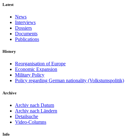
Latest
News
Interviews
Dossiers
Documents
Publications
History
Reorganisation of Europe
Economic Expansion
Military Policy
Policy regarding German nationality (Volkstumspolitik)
Archive
Archiv nach Datum
Archiv nach Ländern
Detailsuche
Video-Columns
Info