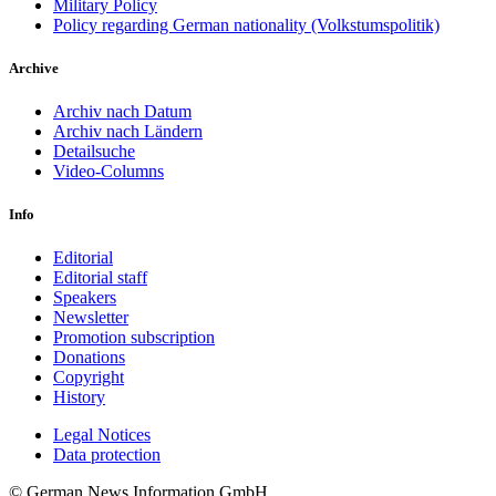
Military Policy
Policy regarding German nationality (Volkstumspolitik)
Archive
Archiv nach Datum
Archiv nach Ländern
Detailsuche
Video-Columns
Info
Editorial
Editorial staff
Speakers
Newsletter
Promotion subscription
Donations
Copyright
History
Legal Notices
Data protec­tion
© German News Information GmbH