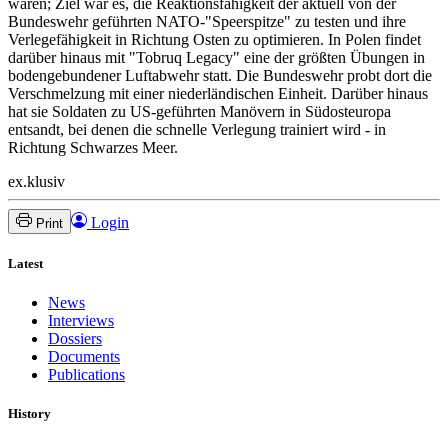
waren; Ziel war es, die Reaktionsfähigkeit der aktuell von der
Bundeswehr geführten NATO-"Speerspitze" zu testen und ihre
Verlegefähigkeit in Richtung Osten zu optimieren. In Polen findet
darüber hinaus mit "Tobruq Legacy" eine der größten Übungen in
bodengebundener Luftabwehr statt. Die Bundeswehr probt dort die
Verschmelzung mit einer niederländischen Einheit. Darüber hinaus
hat sie Soldaten zu US-geführten Manövern in Südosteuropa
entsandt, bei denen die schnelle Verlegung trainiert wird - in
Richtung Schwarzes Meer.
ex.klusiv
Login
Print
Latest
News
Interviews
Dossiers
Documents
Publications
History