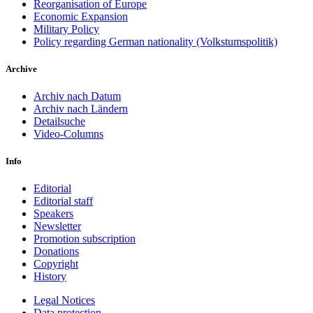
Reorganisation of Europe
Economic Expansion
Military Policy
Policy regarding German nationality (Volkstumspolitik)
Archive
Archiv nach Datum
Archiv nach Ländern
Detailsuche
Video-Columns
Info
Editorial
Editorial staff
Speakers
Newsletter
Promotion subscription
Donations
Copyright
History
Legal Notices
Data protec­tion