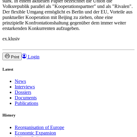
stark. In einem aktuellen Papier bezeichnet die Union die
Volksrepublik parallel als "Kooperationspartner" und als "Rivalen".
Der flexible Umgang ermöglicht es Berlin und der EU, Vorteile aus
punktueller Kooperation mit Beijing zu ziehen, ohne eine
prinzipielle Konfrontationshaltung gegenüber dem immer weiter
erstarkenden Konkurrenten aufzugeben.
ex.klusiv
Login
Print
Latest
News
Interviews
Dossiers
Documents
Publications
History
Reorganisation of Europe
Economic Expansion