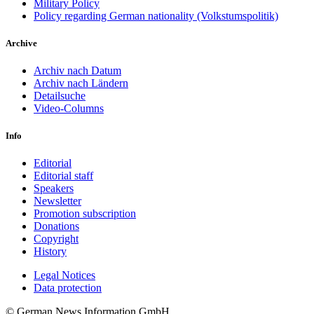
Military Policy
Policy regarding German nationality (Volkstumspolitik)
Archive
Archiv nach Datum
Archiv nach Ländern
Detailsuche
Video-Columns
Info
Editorial
Editorial staff
Speakers
Newsletter
Promotion subscription
Donations
Copyright
History
Legal Notices
Data protec­tion
© German News Information GmbH