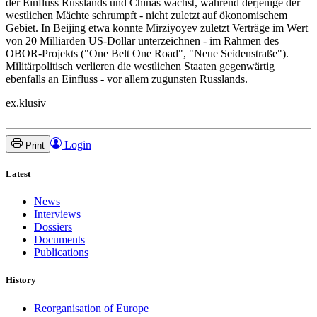
der Einfluss Russlands und Chinas wächst, während derjenige der
westlichen Mächte schrumpft - nicht zuletzt auf ökonomischem
Gebiet. In Beijing etwa konnte Mirziyoyev zuletzt Verträge im Wert
von 20 Milliarden US-Dollar unterzeichnen - im Rahmen des
OBOR-Projekts ("One Belt One Road", "Neue Seidenstraße").
Militärpolitisch verlieren die westlichen Staaten gegenwärtig
ebenfalls an Einfluss - vor allem zugunsten Russlands.
ex.klusiv
Login
Print
Latest
News
Interviews
Dossiers
Documents
Publications
History
Reorganisation of Europe