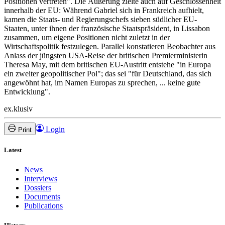
Positionen vertreten". Die Äußerung zielte auch auf Geschlossenheit
innerhalb der EU: Während Gabriel sich in Frankreich aufhielt,
kamen die Staats- und Regierungschefs sieben südlicher EU-
Staaten, unter ihnen der französische Staatspräsident, in Lissabon
zusammen, um eigene Positionen nicht zuletzt in der
Wirtschaftspolitik festzulegen. Parallel konstatieren Beobachter aus
Anlass der jüngsten USA-Reise der britischen Premierministerin
Theresa May, mit dem britischen EU-Austritt entstehe "in Europa
ein zweiter geopolitischer Pol"; das sei "für Deutschland, das sich
angewöhnt hat, im Namen Europas zu sprechen, ... keine gute
Entwicklung".
ex.klusiv
Login
Print
Latest
News
Interviews
Dossiers
Documents
Publications