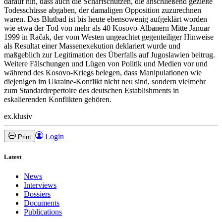
darauf hin, dass auch die Scharfschützen, die anschließend gezielte
Todesschüsse abgaben, der damaligen Opposition zuzurechnen
waren. Das Blutbad ist bis heute ebensowenig aufgeklärt worden
wie etwa der Tod von mehr als 40 Kosovo-Albanern Mitte Januar
1999 in Račak, der vom Westen ungeachtet gegenteiliger Hinweise
als Resultat einer Massenexekution deklariert wurde und
maßgeblich zur Legitimation des Überfalls auf Jugoslawien beitrug.
Weitere Fälschungen und Lügen von Politik und Medien vor und
während des Kosovo-Kriegs belegen, dass Manipulationen wie
diejenigen im Ukraine-Konflikt nicht neu sind, sondern vielmehr
zum Standardrepertoire des deutschen Establishments in
eskalierenden Konflikten gehören.
ex.klusiv
Login
Print
Latest
News
Interviews
Dossiers
Documents
Publications