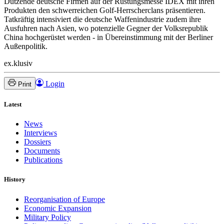
Dutzende deutsche Firmen auf der Rüstungsmesse IDEX mit ihren
Produkten den schwerreichen Golf-Herrscherclans präsentieren.
Tatkräftig intensiviert die deutsche Waffenindustrie zudem ihre
Ausfuhren nach Asien, wo potenzielle Gegner der Volksrepublik
China hochgerüstet werden - in Übereinstimmung mit der Berliner
Außenpolitik.
ex.klusiv
Login
Print
Latest
News
Interviews
Dossiers
Documents
Publications
History
Reorganisation of Europe
Economic Expansion
Military Policy