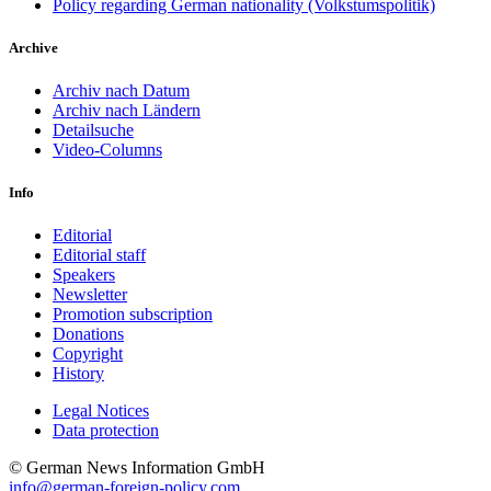
Policy regarding German nationality (Volkstumspolitik)
Archive
Archiv nach Datum
Archiv nach Ländern
Detailsuche
Video-Columns
Info
Editorial
Editorial staff
Speakers
Newsletter
Promotion subscription
Donations
Copyright
History
Legal Notices
Data protec­tion
© German News Information GmbH
info@german-foreign-policy.com