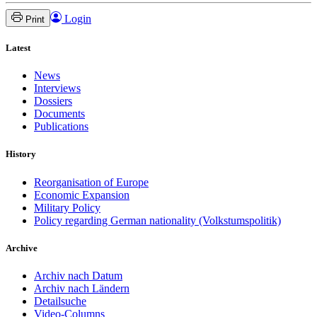
Login
Print
Latest
News
Interviews
Dossiers
Documents
Publications
History
Reorganisation of Europe
Economic Expansion
Military Policy
Policy regarding German nationality (Volkstumspolitik)
Archive
Archiv nach Datum
Archiv nach Ländern
Detailsuche
Video-Columns