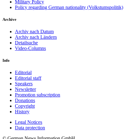
Military Policy
Policy regarding German nationality (Volkstumspolitik)
Archive
Archiv nach Datum
Archiv nach Ländern
Detailsuche
Video-Columns
Info
Editorial
Editorial staff
Speakers
Newsletter
Promotion subscription
Donations
Copyright
History
Legal Notices
Data protec­tion
© German News Information GmbH