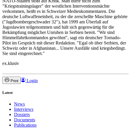
NATO-Staaten stößt auf Kritik. Man dürfe nicht zum
"Kriegstrainingslager" der westlichen Interventionsmächte
verkommen, heißt es in Schweizer Medienkommentaren. Die
deutsche Luftwaffeneinheit, zu der die zerschellte Maschine gehörte
("Jagdbombergeschwader 32"), hat 1999 am Überfall auf
Jugoslawien teilgenommen und hält sich gegenwärtig für die
Bekämpfung möglicher Unruhen in Serbien bereit. "Wir sind
Himmelfahrtkommandos gewöhnt", sagt ein deutscher Tornado-
Pilot im Gespräch mit dieser Redaktion. "Egal ob über Serbien, der
Schweiz oder in Afghanistan... Unsere Ausfälle sind kriegsbedingt.
Sie sind eingerechnet."
ex.klusiv
Login
Print
Latest
News
Interviews
Dossiers
Documents
Publications