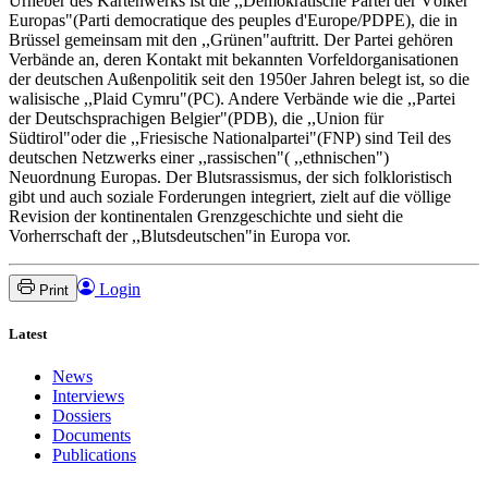
Urheber des Kartenwerks ist die ,,Demokratische Partei der Völker
Europas"(Parti democratique des peuples d'Europe/PDPE), die in
Brüssel gemeinsam mit den ,,Grünen"auftritt. Der Partei gehören
Verbände an, deren Kontakt mit bekannten Vorfeldorganisationen
der deutschen Außenpolitik seit den 1950er Jahren belegt ist, so die
walisische ,,Plaid Cymru"(PC). Andere Verbände wie die ,,Partei
der Deutschsprachigen Belgier"(PDB), die ,,Union für
Südtirol"oder die ,,Friesische Nationalpartei"(FNP) sind Teil des
deutschen Netzwerks einer ,,rassischen"( ,,ethnischen")
Neuordnung Europas. Der Blutsrassismus, der sich folkloristisch
gibt und auch soziale Forderungen integriert, zielt auf die völlige
Revision der kontinentalen Grenzgeschichte und sieht die
Vorherrschaft der ,,Blutsdeutschen"in Europa vor.
Login
Print
Latest
News
Interviews
Dossiers
Documents
Publications