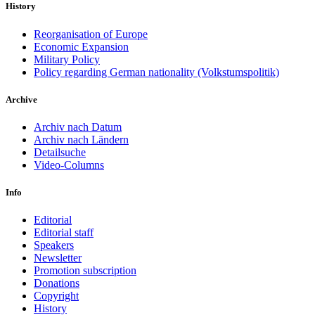
History
Reorganisation of Europe
Economic Expansion
Military Policy
Policy regarding German nationality (Volkstumspolitik)
Archive
Archiv nach Datum
Archiv nach Ländern
Detailsuche
Video-Columns
Info
Editorial
Editorial staff
Speakers
Newsletter
Promotion subscription
Donations
Copyright
History