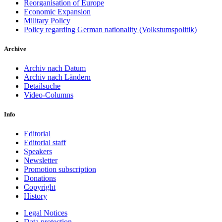
Reorganisation of Europe
Economic Expansion
Military Policy
Policy regarding German nationality (Volkstumspolitik)
Archive
Archiv nach Datum
Archiv nach Ländern
Detailsuche
Video-Columns
Info
Editorial
Editorial staff
Speakers
Newsletter
Promotion subscription
Donations
Copyright
History
Legal Notices
Data protec­tion