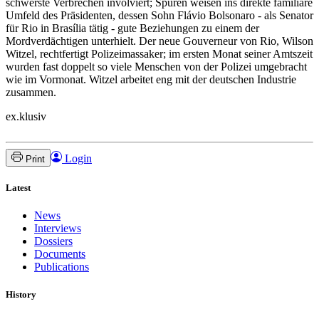
schwerste Verbrechen involviert; Spuren weisen ins direkte familiäre
Umfeld des Präsidenten, dessen Sohn Flávio Bolsonaro - als Senator
für Rio in Brasília tätig - gute Beziehungen zu einem der
Mordverdächtigen unterhielt. Der neue Gouverneur von Rio, Wilson
Witzel, rechtfertigt Polizeimassaker; im ersten Monat seiner Amtszeit
wurden fast doppelt so viele Menschen von der Polizei umgebracht
wie im Vormonat. Witzel arbeitet eng mit der deutschen Industrie
zusammen.
ex.klusiv
Login
Print
Latest
News
Interviews
Dossiers
Documents
Publications
History