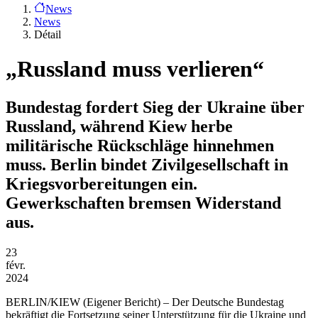
News
News
Détail
„Russland muss verlieren“
Bundestag fordert Sieg der Ukraine über
Russland, während Kiew herbe
militärische Rückschläge hinnehmen
muss. Berlin bindet Zivilgesellschaft in
Kriegsvorbereitungen ein.
Gewerkschaften bremsen Widerstand
aus.
23
févr.
2024
BERLIN/KIEW
(Eigener Bericht) – Der Deutsche Bundestag
bekräftigt die Fortsetzung seiner Unterstützung für die Ukraine und