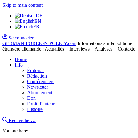
Skip to main content
DE
EN
FR
Se connecter
GERMAN-FOREIGN-POLICY
.com
Informations sur la politique
étrangère allemande : Actualités + Interviews + Analyses + Contexte
Home
Info
Éditorial
Rédaction
Conférenciers
Newsletter
Abonnement
Don
Droit d‘auteur
Histoire
Rechercher…
You are here: