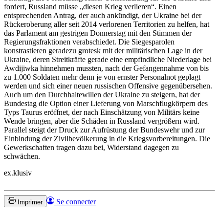
fordert, Russland müsse „diesen Krieg verlieren“. Einen
entsprechenden Antrag, der auch ankündigt, der Ukraine bei der
Rückeroberung aller seit 2014 verlorenen Territorien zu helfen, hat
das Parlament am gestrigen Donnerstag mit den Stimmen der
Regierungsfraktionen verabschiedet. Die Siegesparolen
konstrastieren geradezu grotesk mit der militärischen Lage in der
Ukraine, deren Streitkräfte gerade eine empfindliche Niederlage bei
Awdijiwka hinnehmen mussten, nach der Gefangennahme von bis
zu 1.000 Soldaten mehr denn je von ernster Personalnot geplagt
werden und sich einer neuen russischen Offensive gegenübersehen.
Auch um den Durchhaltewillen der Ukraine zu steigern, hat der
Bundestag die Option einer Lieferung von Marschflugkörpern des
Typs Taurus eröffnet, der nach Einschätzung von Militärs keine
Wende bringen, aber die Schäden in Russland vergrößern wird.
Parallel steigt der Druck zur Aufrüstung der Bundeswehr und zur
Einbindung der Zivilbevölkerung in die Kriegsvorbereitungen. Die
Gewerkschaften tragen dazu bei, Widerstand dagegen zu
schwächen.
ex.klusiv
Se connecter
Imprimer