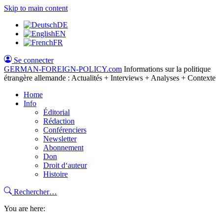
Skip to main content
DE
EN
FR
Se connecter
GERMAN-FOREIGN-POLICY
.com
Informations sur la politique
étrangère allemande : Actualités + Interviews + Analyses + Contexte
Home
Info
Éditorial
Rédaction
Conférenciers
Newsletter
Abonnement
Don
Droit d‘auteur
Histoire
Rechercher…
You are here: