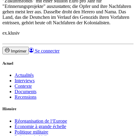
"Zukunftsfonds" mit einer Million Euro pro Jahr für
"Erinnerungsprojekte" auszustatten; die Opfer und ihre Nachfahren
gehen meist leer aus. Dasselbe droht den Herero und Nama. Das
Land, das die Deutschen im Verlauf des Genozids ihren Vorfahren
entrissen, gehört heute oft Nachfahren der Kolonialisten.
ex.klusiv
Se connecter
Imprimer
Actuel
Actualités
Interviews
Contexte
Documents
Recensions
Histoire
Réorganisation de l‘Europe
Économie à grande échelle
Politique militaire