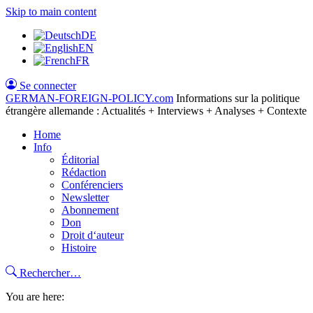
Skip to main content
DE
EN
FR
Se connecter
GERMAN-FOREIGN-POLICY
.com
Informations sur la politique
étrangère allemande : Actualités + Interviews + Analyses + Contexte
Home
Info
Éditorial
Rédaction
Conférenciers
Newsletter
Abonnement
Don
Droit d‘auteur
Histoire
Rechercher…
You are here: