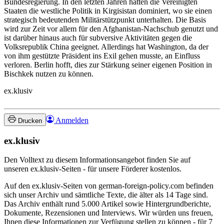
Bundesregierung. In den letzten Jahren hatten die Vereinigten
Staaten die westliche Politik in Kirgisistan dominiert, wo sie einen
strategisch bedeutenden Militärstützpunkt unterhalten. Die Basis
wird zur Zeit vor allem für den Afghanistan-Nachschub genutzt und
ist darüber hinaus auch für subversive Aktivitäten gegen die
Volksrepublik China geeignet. Allerdings hat Washington, da der
von ihm gestützte Präsident ins Exil gehen musste, an Einfluss
verloren. Berlin hofft, dies zur Stärkung seiner eigenen Position in
Bischkek nutzen zu können.
ex.klusiv
Anmelden
Drucken
ex.klusiv
Den Volltext zu diesem Informationsangebot finden Sie auf
unseren ex.klusiv-Seiten - für unsere Förderer kostenlos.
Auf den ex.klusiv-Seiten von german-foreign-policy.com befinden
sich unser Archiv und sämtliche Texte, die älter als 14 Tage sind.
Das Archiv enthält rund 5.000 Artikel sowie Hintergrundberichte,
Dokumente, Rezensionen und Interviews. Wir würden uns freuen,
Ihnen diese Informationen zur Verfügung stellen zu können - für 7