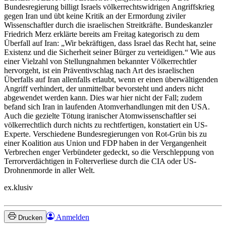
Bundesregierung billigt Israels völkerrechtswidrigen Angriffskrieg
gegen Iran und übt keine Kritik an der Ermordung ziviler
Wissenschaftler durch die israelischen Streitkräfte. Bundeskanzler
Friedrich Merz erklärte bereits am Freitag kategorisch zu dem
Überfall auf Iran: „Wir bekräftigen, dass Israel das Recht hat, seine
Existenz und die Sicherheit seiner Bürger zu verteidigen.“ Wie aus
einer Vielzahl von Stellungnahmen bekannter Völkerrechtler
hervorgeht, ist ein Präventivschlag nach Art des israelischen
Überfalls auf Iran allenfalls erlaubt, wenn er einen überwältigenden
Angriff verhindert, der unmittelbar bevorsteht und anders nicht
abgewendet werden kann. Dies war hier nicht der Fall; zudem
befand sich Iran in laufenden Atomverhandlungen mit den USA.
Auch die gezielte Tötung iranischer Atomwissenschaftler sei
völkerrechtlich durch nichts zu rechtfertigen, konstatiert ein US-
Experte. Verschiedene Bundesregierungen von Rot-Grün bis zu
einer Koalition aus Union und FDP haben in der Vergangenheit
Verbrechen enger Verbündeter gedeckt, so die Verschleppung von
Terrorverdächtigen in Folterverliese durch die CIA oder US-
Drohnenmorde in aller Welt.
ex.klusiv
Anmelden
Drucken